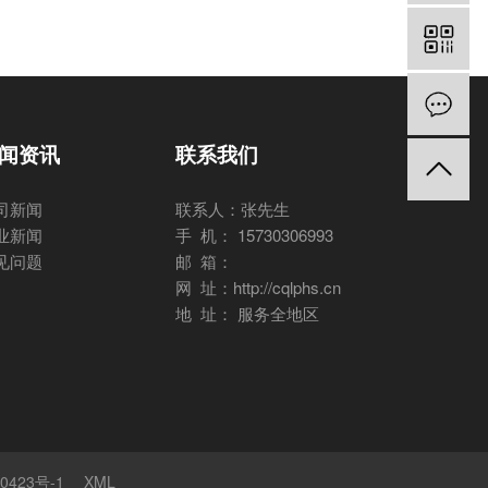
闻资讯
联系我们
司新闻
联系人：张先生
业新闻
手 机： 15730306993
见问题
邮 箱：
网 址：http://cqlphs.cn
地 址： 服务全地区
0423号-1
XML