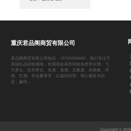
重庆君品阁商贸有限公司
君品阁商贸有限公司电话：15730306993，我们专注于
高端礼品回收领域，长期现金高价回收各类茅台酒、飞
天茅台、生肖茅台、名酒、老酒、五粮液、剑南春、洋
酒、红酒、冬虫夏草等，以诚信经营、用心服务为宗
旨，赢得...
Copyright