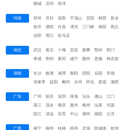
聊城
滨州
荷泽
河南
郑州
开封
洛阳
平顶山
安阳
鹤壁
新乡
焦作
濮阳
许昌
漯河
三门峡
南阳
商丘
信阳
周口
驻马店
湖北
武汉
黄石
十堰
宜昌
襄樊
鄂州
荆门
孝感
荆州
黄冈
咸宁
随州
恩施
神农架
湖南
长沙
株洲
湘潭
衡阳
邵阳
岳阳
常德
张家界
益阳
郴州
永州
怀化
娄底
湘西
广东
广州
韶关
深圳
珠海
汕头
佛山
江门
湛江
茂名
肇庆
惠州
梅州
汕尾
河源
阳江
清远
东莞
中山
潮州
揭阳
云浮
广西
南宁
柳州
桂林
梧州
北海
防城港
钦州