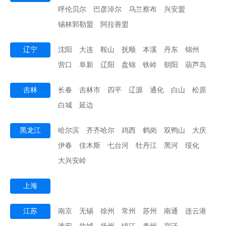
呼伦贝尔
巴彦淖尔
乌兰察布
兴安盟
锡林郭勒盟
阿拉善盟
辽宁
沈阳
大连
鞍山
抚顺
本溪
丹东
锦州
营口
阜新
辽阳
盘锦
铁岭
朝阳
葫芦岛
吉林
长春
吉林市
四平
辽源
通化
白山
松原
白城
延边
黑龙江
哈尔滨
齐齐哈尔
鸡西
鹤岗
双鸭山
大庆
伊春
佳木斯
七台河
牡丹江
黑河
绥化
大兴安岭
上海
江苏
南京
无锡
徐州
常州
苏州
南通
连云港