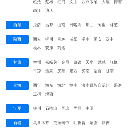
临沧
楚雄
红河
文山
西双版纳
大理
德宏
怒江
迪庆
西藏
拉萨
昌都
山南
日喀则
那曲
阿里
林芝
陕西
西安
铜川
宝鸡
咸阳
渭南
延安
汉中
榆林
安康
商洛
甘肃
兰州
嘉峪关
金昌
白银
天水
武威
张掖
平凉
酒泉
庆阳
定西
陇南
临夏
甘南
青海
西宁
海东
海北
黄南
海南藏族自治州
果洛
玉树
海西
宁夏
银川
石嘴山
吴忠
固原
中卫
新疆
乌鲁木齐
克拉玛依
吐鲁番
哈密
昌吉