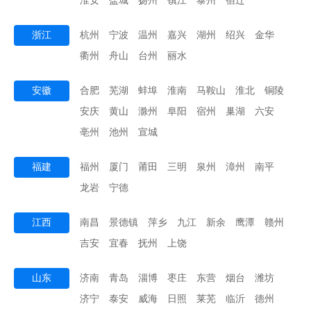
淮安
盐城
扬州
镇江
泰州
宿迁
浙江
杭州
宁波
温州
嘉兴
湖州
绍兴
金华
衢州
舟山
台州
丽水
安徽
合肥
芜湖
蚌埠
淮南
马鞍山
淮北
铜陵
安庆
黄山
滁州
阜阳
宿州
巢湖
六安
亳州
池州
宣城
福建
福州
厦门
莆田
三明
泉州
漳州
南平
龙岩
宁德
江西
南昌
景德镇
萍乡
九江
新余
鹰潭
赣州
吉安
宜春
抚州
上饶
山东
济南
青岛
淄博
枣庄
东营
烟台
潍坊
济宁
泰安
威海
日照
莱芜
临沂
德州