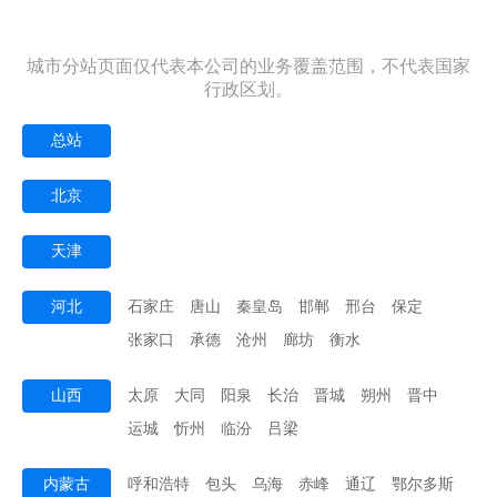
城市分站页面仅代表本公司的业务覆盖范围，不代表国家
行政区划。
总站
北京
天津
河北
石家庄
唐山
秦皇岛
邯郸
邢台
保定
张家口
承德
沧州
廊坊
衡水
山西
太原
大同
阳泉
长治
晋城
朔州
晋中
运城
忻州
临汾
吕梁
内蒙古
呼和浩特
包头
乌海
赤峰
通辽
鄂尔多斯