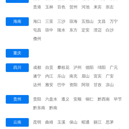
贵港
玉林
百色
贺州
河池
来宾
崇左
海南
海口
三亚
三沙
琼海
五指山
文昌
万宁
屯昌
琼中
陵水
东方
定安
澄迈
白沙
儋州
重庆
四川
成都
自贡
攀枝花
泸州
德阳
绵阳
广元
遂宁
内江
乐山
南充
眉山
宜宾
广安
达州
雅安
巴中
资阳
阿坝
甘孜
凉山
贵州
贵阳
六盘水
遵义
安顺
铜仁
黔西南
毕节
黔东南
黔南
云南
昆明
曲靖
玉溪
保山
昭通
丽江
思茅